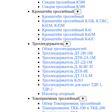
Секция троллейная К588
Секция троллейная К589
Кронштейн троллейный
▼
Кронштейн троллейный
Кронштейн троллейный К33Б, К33БС,
К41М, К45М
Кронштейн троллейный К41
Кронштейн троллейный К42М
Кронштейн троллейный К42С
Троллеедержатель
▼
Обзор троллеедержателей
Троллеедержатель ДТ-2И-1М
Троллеедержатель ДТН-2А-1М
Троллеедержатель ДТ-2Д-1М
Троллеедержатель Д-30-ВГ-П
Троллеедержатель ДТН-8Е
Троллеедержатель ДТ-11А-М
Троллеедержатель К263
Троллеедержатели для шахт ТДР-1,
ТДР-2
Изолятор опорный
Токоприемник троллейный
▼
Обзор Токоприемник троллейный
Токоприемники ТКК-100 и ТКК-200