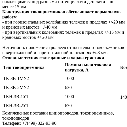
находящимися под разными потенциалами деталями – не
менее 15 мм.
Конструкция токоприемников обеспечивает нормальную
работу:
- при горизонтальных колебаниях тележек в пределах +/-20 мм
и крановых мостов +/-40 мм
- при вертикальных колебаниях тележек в пределах +/-15 мм и
крановых мостов +/-20 мм
Неточность положения троллеев относительно токосъемников
в вертикальной и горизонтальной плоскостях +/-8 мм.
Основные технические данные и характеристики
Номинальная токовая
Тип токоприемника
Ко
нагрузка, А
ТК-3В-1МУ2
1000
ТК-3В-2МУ2
630
ТКН-3В-1У1
1000
140
ТКН-3В-2У1
630
Комплексные поставки шинопроводов, токоприемников,
токоподводов
Телефон:
+7(499) 322-93-90