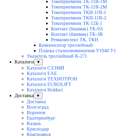
Токоприемник ТК-11В-1М
Токоприемник ТК-11В-2М
Токоприемник ТКН-11В-1
Токоприемник ТКН-11В-2
Токоприемник ТК-12Б-1
Контакт (башмак) ТК-9А
Контакт (башмак) ТК-3В
Ремкомплект ТК, ТКН
Компенсатор троллейный
Планка сталеалюминиевая У1040 У1
Указатель троллейный К-271
Каталоги
▼
Каталоги СЗЭМИ
Каталоги EAE
Каталоги ТЕХНОТРОН
Каталоги EUROLIFT
Каталоги Holduct
Доставка
▼
Доставка
Волгоград
Воронеж
Екатеринбург
Казань
Краснодар
Красноярск