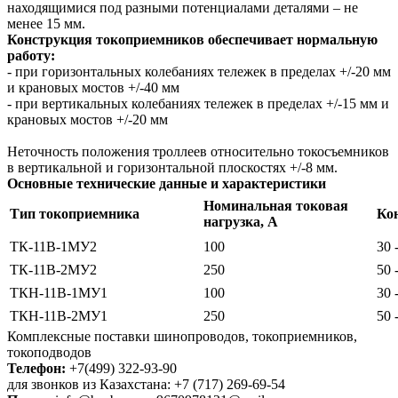
находящимися под разными потенциалами деталями – не
менее 15 мм.
Конструкция токоприемников обеспечивает нормальную
работу:
- при горизонтальных колебаниях тележек в пределах +/-20 мм
и крановых мостов +/-40 мм
- при вертикальных колебаниях тележек в пределах +/-15 мм и
крановых мостов +/-20 мм
Неточность положения троллеев относительно токосъемников
в вертикальной и горизонтальной плоскостях +/-8 мм.
Основные технические данные и характеристики
Номинальная токовая
Тип токоприемника
Ко
нагрузка, А
ТК-11В-1МУ2
100
30 
ТК-11В-2МУ2
250
50 
ТКН-11В-1МУ1
100
30 
ТКН-11В-2МУ1
250
50 
Комплексные поставки шинопроводов, токоприемников,
токоподводов
Телефон:
+7(499) 322-93-90
для звонков из Казахстана: +7 (717) 269-69-54