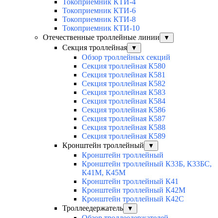
Токоприемник КТИ-4
Токоприемник КТИ-6
Токоприемник КТИ-8
Токоприемник КТИ-10
Отечественные троллейные линии
▼
Секция троллейная
▼
Обзор троллейных секций
Секция троллейная К580
Секция троллейная К581
Секция троллейная К582
Секция троллейная К583
Секция троллейная К584
Секция троллейная К586
Секция троллейная К587
Секция троллейная К588
Секция троллейная К589
Кронштейн троллейный
▼
Кронштейн троллейный
Кронштейн троллейный К33Б, К33БС,
К41М, К45М
Кронштейн троллейный К41
Кронштейн троллейный К42М
Кронштейн троллейный К42С
Троллеедержатель
▼
Обзор троллеедержателей