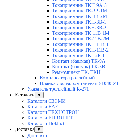
Токоприемник ТКН-9А-3
Токоприемник ТК-3В-1М
Токоприемник ТК-3В-2М
Токоприемник ТКН-3В-1
Токоприемник ТКН-3В-2
Токоприемник ТК-11В-1М
Токоприемник ТК-11В-2М
Токоприемник ТКН-11В-1
Токоприемник ТКН-11В-2
Токоприемник ТК-12Б-1
Контакт (башмак) ТК-9А
Контакт (башмак) ТК-3В
Ремкомплект ТК, ТКН
Компенсатор троллейный
Планка сталеалюминиевая У1040 У1
Указатель троллейный К-271
Каталоги
▼
Каталоги СЗЭМИ
Каталоги EAE
Каталоги ТЕХНОТРОН
Каталоги EUROLIFT
Каталоги Holduct
Доставка
▼
Доставка