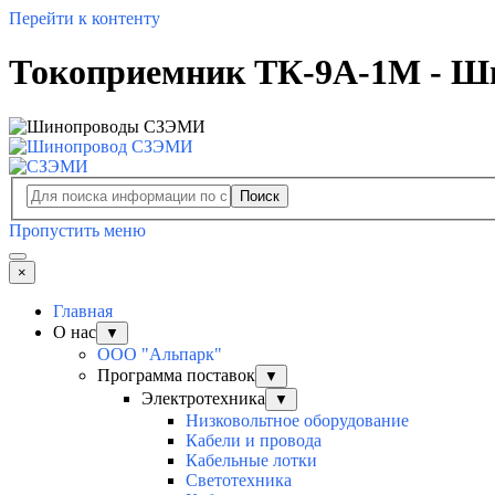
Перейти к контенту
Токоприемник ТК-9А-1М - Ши
Поиск
Пропустить меню
×
Главная
О нас
▼
ООО "Альпарк"
Программа поставок
▼
Электротехника
▼
Низковольтное оборудование
Кабели и провода
Кабельные лотки
Светотехника