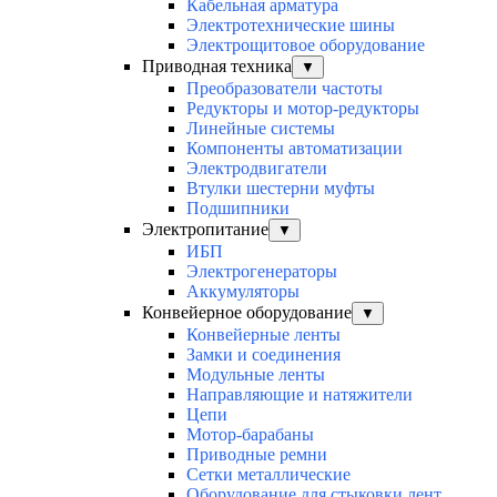
Кабельная арматура
Электротехнические шины
Электрощитовое оборудование
Приводная техника
▼
Преобразователи частоты
Редукторы и мотор-редукторы
Линейные системы
Компоненты автоматизации
Электродвигатели
Втулки шестерни муфты
Подшипники
Электропитание
▼
ИБП
Электрогенераторы
Аккумуляторы
Конвейерное оборудование
▼
Конвейерные ленты
Замки и соединения
Модульные ленты
Направляющие и натяжители
Цепи
Мотор-барабаны
Приводные ремни
Сетки металлические
Оборудование для стыковки лент