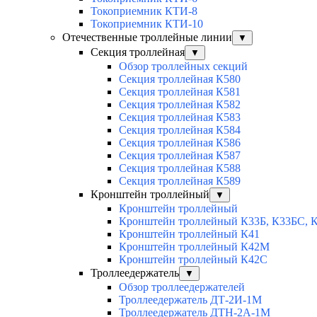
Токоприемник КТИ-8
Токоприемник КТИ-10
Отечественные троллейные линии
▼
Секция троллейная
▼
Обзор троллейных секций
Секция троллейная К580
Секция троллейная К581
Секция троллейная К582
Секция троллейная К583
Секция троллейная К584
Секция троллейная К586
Секция троллейная К587
Секция троллейная К588
Секция троллейная К589
Кронштейн троллейный
▼
Кронштейн троллейный
Кронштейн троллейный К33Б, К33БС, 
Кронштейн троллейный К41
Кронштейн троллейный К42М
Кронштейн троллейный К42С
Троллеедержатель
▼
Обзор троллеедержателей
Троллеедержатель ДТ-2И-1М
Троллеедержатель ДТН-2А-1М