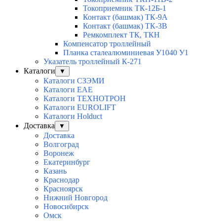
Токоприемник ТК-12Б-1
Контакт (башмак) ТК-9А
Контакт (башмак) ТК-3В
Ремкомплект ТК, ТКН
Компенсатор троллейный
Планка сталеалюминиевая У1040 У1
Указатель троллейный К-271
Каталоги
▼
Каталоги СЗЭМИ
Каталоги EAE
Каталоги ТЕХНОТРОН
Каталоги EUROLIFT
Каталоги Holduct
Доставка
▼
Доставка
Волгоград
Воронеж
Екатеринбург
Казань
Краснодар
Красноярск
Нижний Новгород
Новосибирск
Омск