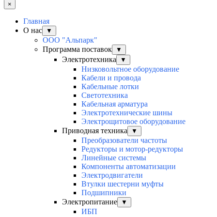
×
Главная
О нас
▼
ООО "Альпарк"
Программа поставок
▼
Электротехника
▼
Низковольтное оборудование
Кабели и провода
Кабельные лотки
Светотехника
Кабельная арматура
Электротехнические шины
Электрощитовое оборудование
Приводная техника
▼
Преобразователи частоты
Редукторы и мотор-редукторы
Линейные системы
Компоненты автоматизации
Электродвигатели
Втулки шестерни муфты
Подшипники
Электропитание
▼
ИБП