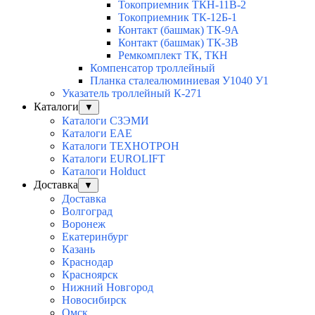
Токоприемник ТКН-11В-2
Токоприемник ТК-12Б-1
Контакт (башмак) ТК-9А
Контакт (башмак) ТК-3В
Ремкомплект ТК, ТКН
Компенсатор троллейный
Планка сталеалюминиевая У1040 У1
Указатель троллейный К-271
Каталоги
▼
Каталоги СЗЭМИ
Каталоги EAE
Каталоги ТЕХНОТРОН
Каталоги EUROLIFT
Каталоги Holduct
Доставка
▼
Доставка
Волгоград
Воронеж
Екатеринбург
Казань
Краснодар
Красноярск
Нижний Новгород
Новосибирск
Омск