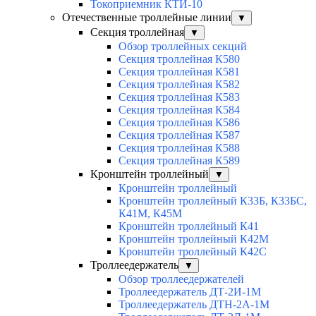
Токоприемник КТИ-10
Отечественные троллейные линии
▼
Секция троллейная
▼
Обзор троллейных секций
Секция троллейная К580
Секция троллейная К581
Секция троллейная К582
Секция троллейная К583
Секция троллейная К584
Секция троллейная К586
Секция троллейная К587
Секция троллейная К588
Секция троллейная К589
Кронштейн троллейный
▼
Кронштейн троллейный
Кронштейн троллейный К33Б, К33БС,
К41М, К45М
Кронштейн троллейный К41
Кронштейн троллейный К42М
Кронштейн троллейный К42С
Троллеедержатель
▼
Обзор троллеедержателей
Троллеедержатель ДТ-2И-1М
Троллеедержатель ДТН-2А-1М