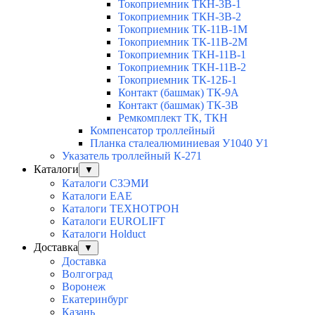
Токоприемник ТКН-3В-1
Токоприемник ТКН-3В-2
Токоприемник ТК-11В-1М
Токоприемник ТК-11В-2М
Токоприемник ТКН-11В-1
Токоприемник ТКН-11В-2
Токоприемник ТК-12Б-1
Контакт (башмак) ТК-9А
Контакт (башмак) ТК-3В
Ремкомплект ТК, ТКН
Компенсатор троллейный
Планка сталеалюминиевая У1040 У1
Указатель троллейный К-271
Каталоги
▼
Каталоги СЗЭМИ
Каталоги EAE
Каталоги ТЕХНОТРОН
Каталоги EUROLIFT
Каталоги Holduct
Доставка
▼
Доставка
Волгоград
Воронеж
Екатеринбург
Казань