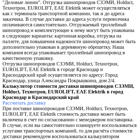
"Деловые линии". Отгрузка
шинопроводов СЗЭМИ, Holduct,
Технотрон, EUROLIFT, EAE Elektrik
может осуществляться
как с терминала транспортной компании, так и до адреса
заказчика. В случае доставки до адреса услуги перевозчика
оплачиваются самостоятельно. Отгружаемый троллейный
шинопровод и комплектующие к нему могут быть упакованы
в следующие варианты: картонная коробка, отгрузка на
паллете, для повышения надежности шинопровод может быть
дополнительно упакован в деревянную обрешетку. Наша
компания всегда упаковывает троллейный шинопровод в
качественную упаковку.
Отгрузка
шинопроводов СЗЭМИ, Holduct, Технотрон,
EUROLIFT, EAE Elektrik
в городе
Краснодар и
Краснодарский край
осуществляется по адресу: Город
Краснодар
,
улица Александра Покрышкина, дом 2/4
.
Калькулятор стоимости доставки
шинопроводов СЗЭМИ,
Holduct, Технотрон, EUROLIFT, EAE Elektrik
в город
Краснодар и Краснодарский край
Рассчитать доставку
При поставке
шинопроводов СЗЭМИ, Holduct, Технотрон,
EUROLIFT, EAE Elektrik
стоимость доставки может быть
включена в счет по согласованию с менеджером поставщика.
В случае, если в
ы самостоятельно планируете воспользоваться
услугами транспортных компаний, то для расчёта стоимости
доставки рекомендуем воспользоваться калькулятором