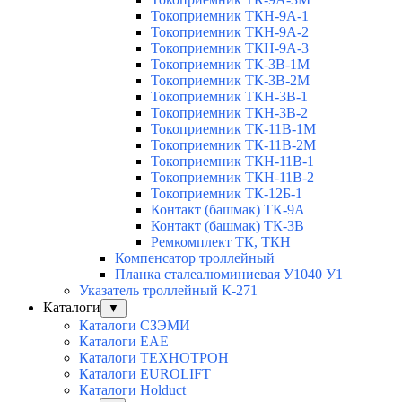
Токоприемник ТКН-9А-1
Токоприемник ТКН-9А-2
Токоприемник ТКН-9А-3
Токоприемник ТК-3В-1М
Токоприемник ТК-3В-2М
Токоприемник ТКН-3В-1
Токоприемник ТКН-3В-2
Токоприемник ТК-11В-1М
Токоприемник ТК-11В-2М
Токоприемник ТКН-11В-1
Токоприемник ТКН-11В-2
Токоприемник ТК-12Б-1
Контакт (башмак) ТК-9А
Контакт (башмак) ТК-3В
Ремкомплект ТК, ТКН
Компенсатор троллейный
Планка сталеалюминиевая У1040 У1
Указатель троллейный К-271
Каталоги
▼
Каталоги СЗЭМИ
Каталоги EAE
Каталоги ТЕХНОТРОН
Каталоги EUROLIFT
Каталоги Holduct