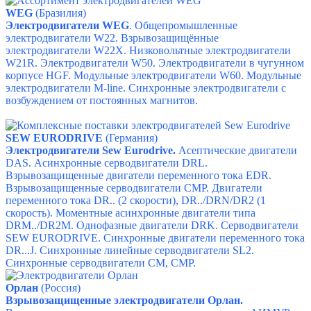
WEG
(Бразилия)
Электродвигатели WEG
. Общепромышленные
электродвигатели W22. Взрывозащищённые
электродвигатели W22X.
Низковольтные электродвигатели
W21R.
Электродвигатели W50.
Электродвигатели в чугунном
корпусе HGF.
Модульные электродвигатели W60.
Модульные
электродвигатели M-line.
Синхронные электродвигатели с
возбуждением от постоянных магнитов.
SEW EURODRIVE
(Германия)
Электродвигатели Sew Eurodrive.
Асептические двигатели
DAS.
Асинхронные серводвигатели DRL.
Взрывозащищенные двигатели переменного тока EDR.
Взрывозащищенные серводвигатели CMP.
Двигатели
переменного тока DR.. (2 скорости),
DR../DRN/DR2 (1
скорость).
Моментные асинхронные двигатели типа
DRM../DR2M.
Однофазные двигатели DRK.
Серводвигатели
SEW EURODRIVE.
Синхронные двигатели переменного тока
DR...J.
Синхронные линейные серводвигатели SL2.
Синхронные серводвигатели CM,
CMP.
Орлан
(Россия)
Взрывозащищенные электродвигатели Орлан.