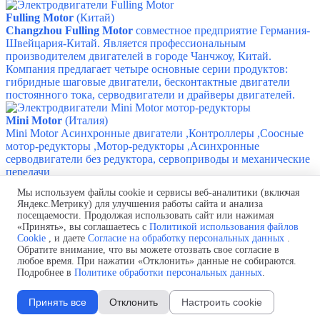
Fulling Motor
(Китай)
Changzhou Fulling Motor
совместное предприятие Германия-
Швейцария-Китай. Является профессиональным
производителем двигателей в городе Чанчжоу, Китай.
Компания предлагает четыре основные серии продуктов:
гибридные шаговые двигатели, бесконтактные двигатели
постоянного тока, серводвигатели и драйверы двигателей.
Mini Motor
(Италия)
Mini Motor
Асинхронные двигатели ,​Контроллеры ,​Соосные
мотор-редукторы ,​Мотор-редукторы ,​Асинхронные
серводвигатели без редуктора, сервоприводы и механические
передачи
Комплексные поставки шинопроводов, токоприемников,
Мы используем файлы cookie и сервисы веб-аналитики (включая
токоподводов
Яндекс.Метрику) для улучшения работы сайта и анализа
Телефон:
+7(499) 322-93-90
посещаемости. Продолжая использовать сайт или нажимая
для звонков из Казахстана: +7 (717) 269-69-54
«Принять», вы соглашаетесь с
Политикой использования файлов
Почта:
info@
busbars.su,
9670978121@mail.ru
Cookie
, и даете
Согласие на обработку персональных данных
.
Обратите внимание, что вы можете отозвать свое согласие в
любое время. При нажатии «Отклонить» данные не собираются.
Политика обработки персональных данных
Подробнее в
Политике обработки персональных данных
.
Согласие на обработку персональных данных
Политика использования файлов cookie
Изменить настройки cookie
Принять все
Отклонить
Настроить cookie
Назад к содержимому