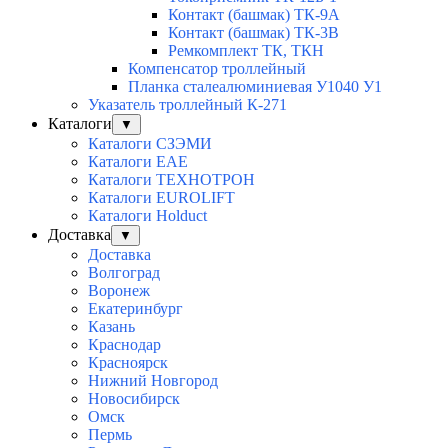
Контакт (башмак) ТК-9А
Контакт (башмак) ТК-3В
Ремкомплект ТК, ТКН
Компенсатор троллейный
Планка сталеалюминиевая У1040 У1
Указатель троллейный К-271
Каталоги
▼
Каталоги СЗЭМИ
Каталоги EAE
Каталоги ТЕХНОТРОН
Каталоги EUROLIFT
Каталоги Holduct
Доставка
▼
Доставка
Волгоград
Воронеж
Екатеринбург
Казань
Краснодар
Красноярск
Нижний Новгород
Новосибирск
Омск
Пермь