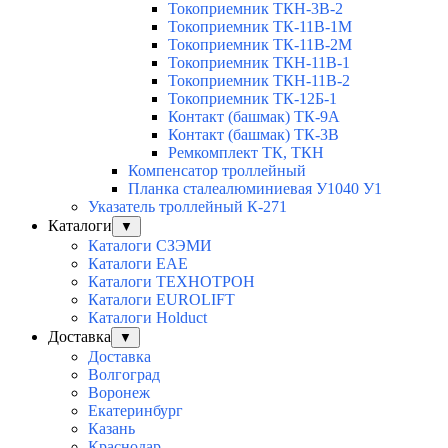
Токоприемник ТКН-3В-2
Токоприемник ТК-11В-1М
Токоприемник ТК-11В-2М
Токоприемник ТКН-11В-1
Токоприемник ТКН-11В-2
Токоприемник ТК-12Б-1
Контакт (башмак) ТК-9А
Контакт (башмак) ТК-3В
Ремкомплект ТК, ТКН
Компенсатор троллейный
Планка сталеалюминиевая У1040 У1
Указатель троллейный К-271
Каталоги
▼
Каталоги СЗЭМИ
Каталоги EAE
Каталоги ТЕХНОТРОН
Каталоги EUROLIFT
Каталоги Holduct
Доставка
▼
Доставка
Волгоград
Воронеж
Екатеринбург
Казань
Краснодар