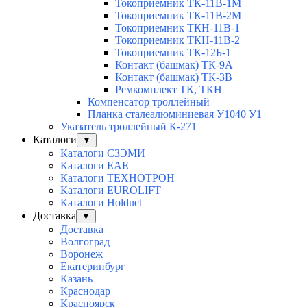
Токоприемник ТК-11В-1М
Токоприемник ТК-11В-2М
Токоприемник ТКН-11В-1
Токоприемник ТКН-11В-2
Токоприемник ТК-12Б-1
Контакт (башмак) ТК-9А
Контакт (башмак) ТК-3В
Ремкомплект ТК, ТКН
Компенсатор троллейный
Планка сталеалюминиевая У1040 У1
Указатель троллейный К-271
Каталоги
▼
Каталоги СЗЭМИ
Каталоги EAE
Каталоги ТЕХНОТРОН
Каталоги EUROLIFT
Каталоги Holduct
Доставка
▼
Доставка
Волгоград
Воронеж
Екатеринбург
Казань
Краснодар
Красноярск