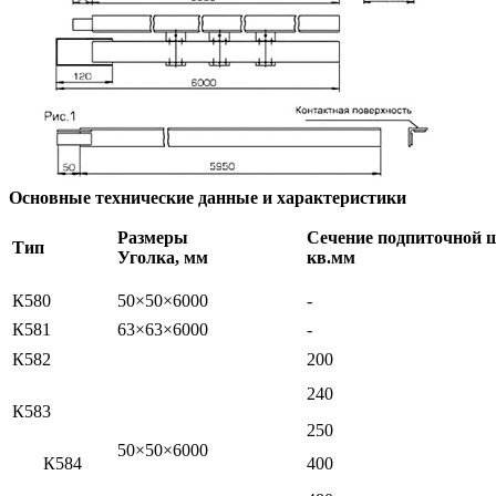
Основные технические данные и характеристики
Размеры
Сечение подпиточной 
Тип
Уголка, мм
кв.мм
К580
50×50×6000
-
К581
63×63×6000
-
К582
200
240
К583
250
50×50×6000
К584
400