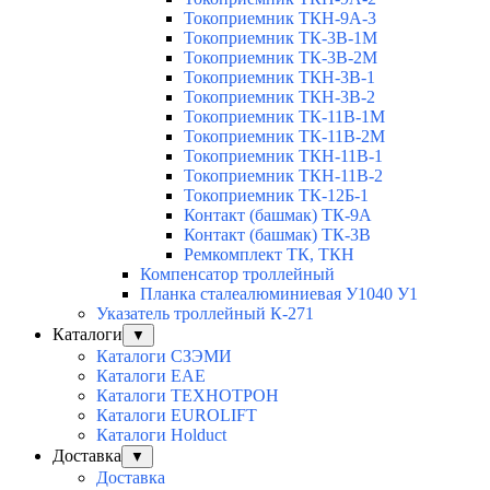
Токоприемник ТКН-9А-3
Токоприемник ТК-3В-1М
Токоприемник ТК-3В-2М
Токоприемник ТКН-3В-1
Токоприемник ТКН-3В-2
Токоприемник ТК-11В-1М
Токоприемник ТК-11В-2М
Токоприемник ТКН-11В-1
Токоприемник ТКН-11В-2
Токоприемник ТК-12Б-1
Контакт (башмак) ТК-9А
Контакт (башмак) ТК-3В
Ремкомплект ТК, ТКН
Компенсатор троллейный
Планка сталеалюминиевая У1040 У1
Указатель троллейный К-271
Каталоги
▼
Каталоги СЗЭМИ
Каталоги EAE
Каталоги ТЕХНОТРОН
Каталоги EUROLIFT
Каталоги Holduct
Доставка
▼
Доставка