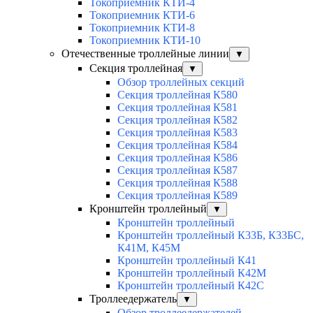
Токоприемник КТИ-4
Токоприемник КТИ-6
Токоприемник КТИ-8
Токоприемник КТИ-10
Отечественные троллейные линии
▼
Секция троллейная
▼
Обзор троллейных секций
Секция троллейная К580
Секция троллейная К581
Секция троллейная К582
Секция троллейная К583
Секция троллейная К584
Секция троллейная К586
Секция троллейная К587
Секция троллейная К588
Секция троллейная К589
Кронштейн троллейный
▼
Кронштейн троллейный
Кронштейн троллейный К33Б, К33БС,
К41М, К45М
Кронштейн троллейный К41
Кронштейн троллейный К42М
Кронштейн троллейный К42С
Троллеедержатель
▼
Обзор троллеедержателей