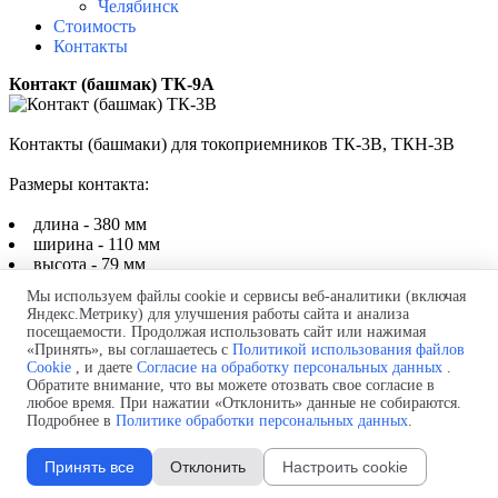
Челябинск
Стоимость
Контакты
Контакт (башмак) ТК-9А
Контакты (башмаки) для токоприемников ТК-3В, ТКН-3В
Размеры контакта:
длина - 380 мм
ширина - 110 мм
высота - 79 мм
Комплексные поставки шинопроводов, токоприемников,
Мы используем файлы cookie и сервисы веб-аналитики (включая
токоподводов
Яндекс.Метрику) для улучшения работы сайта и анализа
Телефон:
+7(499) 322-93-90
посещаемости. Продолжая использовать сайт или нажимая
для звонков из Казахстана: +7 (717) 269-69-54
«Принять», вы соглашаетесь с
Политикой использования файлов
Почта:
info@
busbars.su,
9670978121@mail.ru
Cookie
, и даете
Согласие на обработку персональных данных
.
Обратите внимание, что вы можете отозвать свое согласие в
любое время. При нажатии «Отклонить» данные не собираются.
Политика обработки персональных данных
Подробнее в
Политике обработки персональных данных
.
Согласие на обработку персональных данных
Политика использования файлов cookie
Изменить настройки cookie
Принять все
Отклонить
Настроить cookie
Назад к содержимому