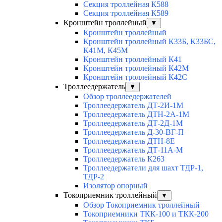
Секция троллейная К588
Секция троллейная К589
Кронштейн троллейный
▼
Кронштейн троллейный
Кронштейн троллейный К33Б, К33БС,
К41М, К45М
Кронштейн троллейный К41
Кронштейн троллейный К42М
Кронштейн троллейный К42С
Троллеедержатель
▼
Обзор троллеедержателей
Троллеедержатель ДТ-2И-1М
Троллеедержатель ДТН-2А-1М
Троллеедержатель ДТ-2Д-1М
Троллеедержатель Д-30-ВГ-П
Троллеедержатель ДТН-8Е
Троллеедержатель ДТ-11А-М
Троллеедержатель К263
Троллеедержатели для шахт ТДР-1,
ТДР-2
Изолятор опорный
Токоприемник троллейный
▼
Обзор Токоприемник троллейный
Токоприемники ТКК-100 и ТКК-200