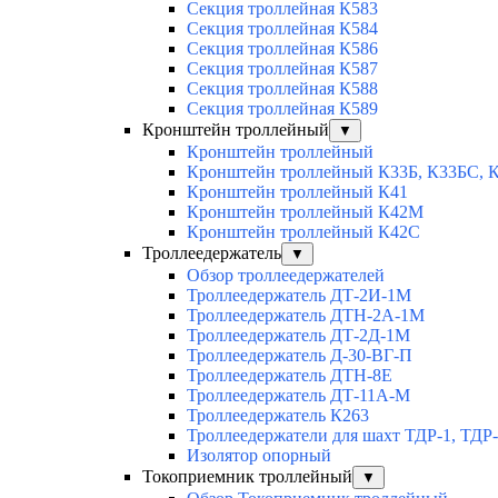
Секция троллейная К583
Секция троллейная К584
Секция троллейная К586
Секция троллейная К587
Секция троллейная К588
Секция троллейная К589
Кронштейн троллейный
▼
Кронштейн троллейный
Кронштейн троллейный К33Б, К33БС, 
Кронштейн троллейный К41
Кронштейн троллейный К42М
Кронштейн троллейный К42С
Троллеедержатель
▼
Обзор троллеедержателей
Троллеедержатель ДТ-2И-1М
Троллеедержатель ДТН-2А-1М
Троллеедержатель ДТ-2Д-1М
Троллеедержатель Д-30-ВГ-П
Троллеедержатель ДТН-8Е
Троллеедержатель ДТ-11А-М
Троллеедержатель К263
Троллеедержатели для шахт ТДР-1, ТДР
Изолятор опорный
Токоприемник троллейный
▼