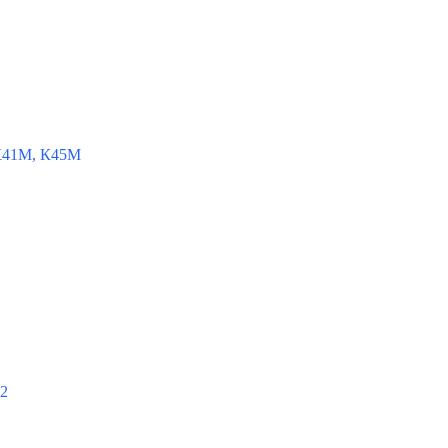
К41М, К45М
-2