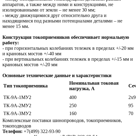
аппаратов, а также между ними и конструкциями, не
изолированными от земли – не менее 30 мм;
- между движущимися друг относительно друга и
находящимися под разными потенциалами деталями – не
менее 15 мм.
Конструкция токоприемников обеспечивает нормальную
работу:
- при горизонтальных колебаниях тележек в пределах +/-20 мм
и крановых мостов +/-40 мм
- при вертикальных колебаниях тележек в пределах +/-15 мм и
крановых мостов +/-20 мм
Основные технические данные и характеристики
Номинальная токовая
Тип токоприемника
Сеч
нагрузка, А
ТК-9А-1МУ2
400
2х9
ТК-9А-2МУ2
250
95
ТК-9А-3МУ2
160
70
Комплексные поставки шинопроводов, токоприемников,
токоподводов
Телефон:
+7(499) 322-93-90