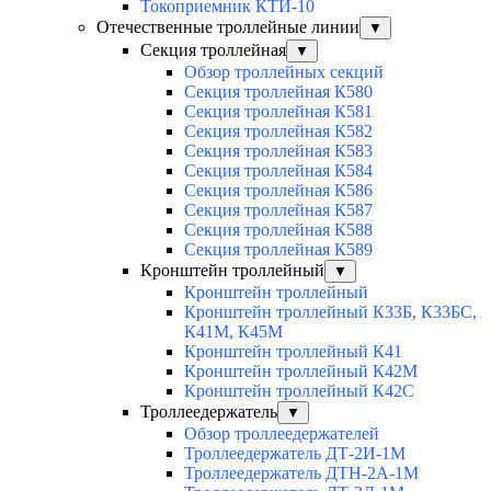
Токоприемник КТИ-10
Отечественные троллейные линии
▼
Секция троллейная
▼
Обзор троллейных секций
Секция троллейная К580
Секция троллейная К581
Секция троллейная К582
Секция троллейная К583
Секция троллейная К584
Секция троллейная К586
Секция троллейная К587
Секция троллейная К588
Секция троллейная К589
Кронштейн троллейный
▼
Кронштейн троллейный
Кронштейн троллейный К33Б, К33БС,
К41М, К45М
Кронштейн троллейный К41
Кронштейн троллейный К42М
Кронштейн троллейный К42С
Троллеедержатель
▼
Обзор троллеедержателей
Троллеедержатель ДТ-2И-1М
Троллеедержатель ДТН-2А-1М