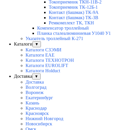
Токоприемник ТКН-11В-2
Токоприемник ТК-12Б-1
Контакт (башмак) ТК-9А
Контакт (башмак) ТК-3В
Ремкомплект ТК, ТКН
Компенсатор троллейный
Планка сталеалюминиевая У1040 У1
Указатель троллейный К-271
Каталоги
▼
Каталоги СЗЭМИ
Каталоги EAE
Каталоги ТЕХНОТРОН
Каталоги EUROLIFT
Каталоги Holduct
Доставка
▼
Доставка
Волгоград
Воронеж
Екатеринбург
Казань
Краснодар
Красноярск
Нижний Новгород
Новосибирск
Омск