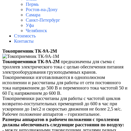
Пермь
Ростов-на-Дону
Самара
Санкт-Петербург
Уфа
Челябинск
Стоимость
Контакты
Токоприемник ТК-9А-2М
Токоприемники ТК-9А-2М
предназначены для съема с
троллеев электрического тока с целью обеспечения питания
электрооборудования грузоподъемных кранов.
Токоприемники изготавливаются в однополюсном
исполнении и рассчитаны для работы от сети постоянного
тока напряжением до 500 В и переменного тока частотой 50 и
60 Гц напряжением до 600 В.
Токоприемники рассчитаны для работы с частотой циклов
возвратно-поступательных премещений до 600 в час при
ускорении до 1м/с2 и скоростью движения не более 2,5 м/с.
Рабочее положение аппаратов – горизонтальное.
Размеры аппаратов в рабочем положении с троллеями
должны обеспечивать следующие расстояния по воздуху:
- между неподвижными токоведущими деталями разных