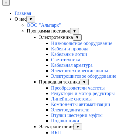
×
Главная
О нас
▼
ООО "Альпарк"
Программа поставок
▼
Электротехника
▼
Низковольтное оборудование
Кабели и провода
Кабельные лотки
Светотехника
Кабельная арматура
Электротехнические шины
Электрощитовое оборудование
Приводная техника
▼
Преобразователи частоты
Редукторы и мотор-редукторы
Линейные системы
Компоненты автоматизации
Электродвигатели
Втулки шестерни муфты
Подшипники
Электропитание
▼
ИБП