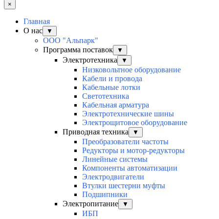
×
Главная
О нас
▼
ООО "Альпарк"
Программа поставок
▼
Электротехника
▼
Низковольтное оборудование
Кабели и провода
Кабельные лотки
Светотехника
Кабельная арматура
Электротехнические шины
Электрощитовое оборудование
Приводная техника
▼
Преобразователи частоты
Редукторы и мотор-редукторы
Линейные системы
Компоненты автоматизации
Электродвигатели
Втулки шестерни муфты
Подшипники
Электропитание
▼
ИБП