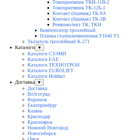
Токоприемник ТКН-11В-2
Токоприемник ТК-12Б-1
Контакт (башмак) ТК-9А
Контакт (башмак) ТК-3В
Ремкомплект ТК, ТКН
Компенсатор троллейный
Планка сталеалюминиевая У1040 У1
Указатель троллейный К-271
Каталоги
▼
Каталоги СЗЭМИ
Каталоги EAE
Каталоги ТЕХНОТРОН
Каталоги EUROLIFT
Каталоги Holduct
Доставка
▼
Доставка
Волгоград
Воронеж
Екатеринбург
Казань
Краснодар
Красноярск
Нижний Новгород
Новосибирск
Омск