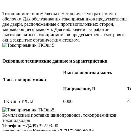
Токоприемники помещены в металлическую разъемную
оболочку. Для обслуживания токоприемников предусмотрены
две двери, расположенные с противоположных сторон,
закрывающиеся замками. Для наблюдения за работой
высоковольтных токоприемников предусмотрены смотровые
окна закрытые органическим стеклом.
Основные технические данные и характеристики
Высоковольтная часть
Тип токоприемника
Напряжение, В
Т
ТКЭш-5 УХЛ2
6000
4
Комплексные поставки шинопроводов, токоприемников,
токоподводов
Телефон:
+7(499) 322-93-90
для звонков из Казахстана: +7 (717) 269-69-54