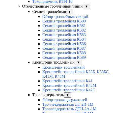
Токоприемник КТИ-10
Отечественные троллейные линии
▼
Секция троллейная
▼
Обзор троллейных секций
Секция троллейная К580
Секция троллейная К581
Секция троллейная К582
Секция троллейная К583
Секция троллейная К584
Секция троллейная К586
Секция троллейная К587
Секция троллейная К588
Секция троллейная К589
Кронштейн троллейный
▼
Кронштейн троллейный
Кронштейн троллейный К33Б, К33БС,
К41М, К45М
Кронштейн троллейный К41
Кронштейн троллейный К42М
Кронштейн троллейный К42С
Троллеедержатель
▼
Обзор троллеедержателей
Троллеедержатель ДТ-2И-1М
Троллеедержатель ДТН-2А-1М